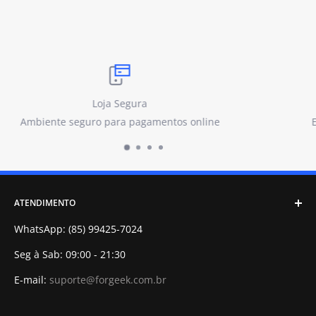
Frete Grátis
Envio rápido e acompanhado com código de rastrei
ATENDIMENTO
WhatsApp: (85) 99425-7024
Seg à Sab: 09:00 - 21:30
E-mail:
suporte@forgeek.com.br