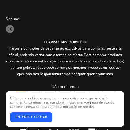
Siga-nos
>> AVISO IMPORTANTE <<
Preços e condições de pagamento exclusivos para compras neste site
oficial, podendo variar com o tempo da oferta. Evite comprar produtos
mais baratos ou de outras lojas, pois você pode estar sendo enganado(a)
por um golpista. Caso você compre os mesmos produtos em outras
lojas,
não nos responsabilizamos por quaisquer problemas.
Nós aceitamos
Utilizamos cookies para melhorar nosso site e sua experiência de
compra. Ao continuar navegando em nosso site,
você está de acordo
conforme nossa política quando a utilização de cookies.
Copyright - ForGeek© | Todos os Direitos Reservados.
ENTENDI E FECHAR
CNPJ: 66.058.362/0001-41