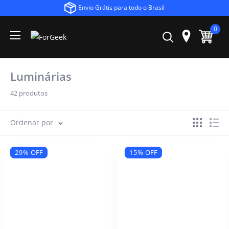
Envio Grátis para todo o Brasil
0
Luminárias
42 produtos
Ordenar por
29% OFF
15% OFF