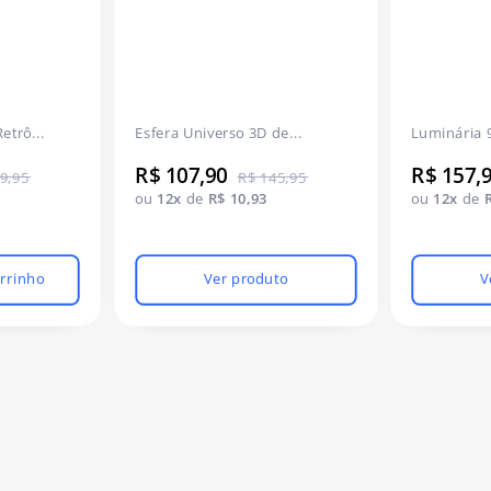
etrô...
Esfera Universo 3D de...
Luminária 9
R$ 107,90
R$ 157,
9,95
R$ 145,95
ou
12x
de
R$ 10,93
ou
12x
de
arrinho
Ver produto
V