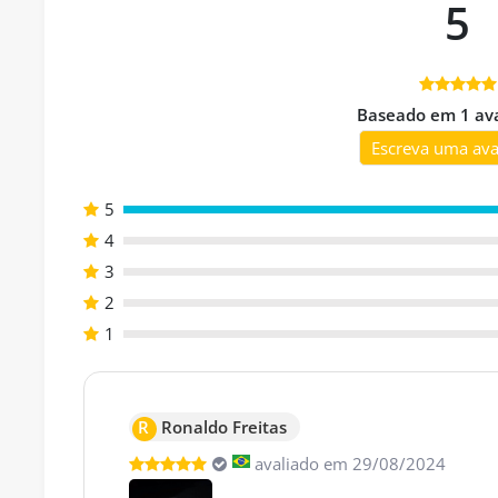
5
Baseado em 1 ava
Escreva uma ava
5
4
3
2
1
R
Ronaldo Freitas
avaliado em 29/08/2024