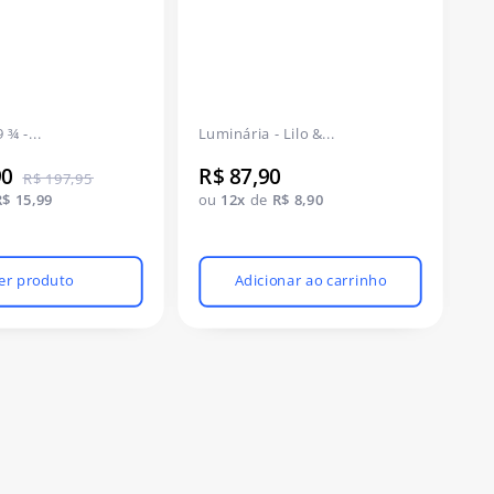
 ¾ -...
Luminária - Lilo &...
Lu
90
R$ 87,90
R
R$ 197,95
R$ 15,99
ou
12x
de
R$ 8,90
o
er produto
Adicionar ao carrinho