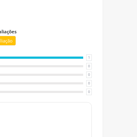
liações
liação
1
0
0
0
0