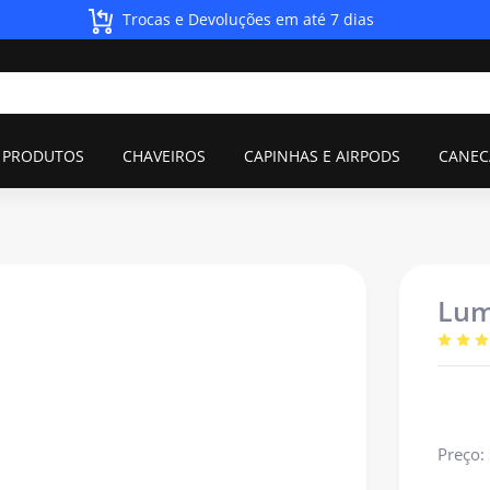
Trocas e Devoluções em até 7 dias
 PRODUTOS
CHAVEIROS
CAPINHAS E AIRPODS
CANEC
Lum
Preço: