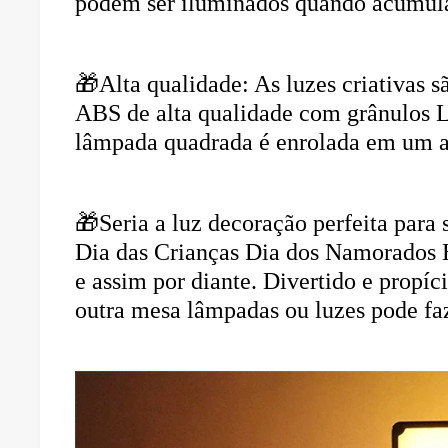
podem ser iluminados quando acumula
🎁Alta qualidade: As luzes criativas sã
ABS de alta qualidade com grânulos LE
lâmpada quadrada é enrolada em um a
🎁Seria a luz decoração perfeita para s
Dia das Crianças Dia dos Namorados H
e assim por diante. Divertido e propíc
outra mesa lâmpadas ou luzes pode fa