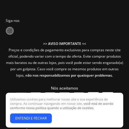
Siga-nos
>> AVISO IMPORTANTE <<
Preços e condições de pagamento exclusivos para compras neste site
oficial, podendo variar com o tempo da oferta. Evite comprar produtos
mais baratos ou de outras lojas, pois você pode estar sendo enganado(a)
por um golpista. Caso você compre os mesmos produtos em outras
lojas,
não nos responsabilizamos por quaisquer problemas.
Nós aceitamos
Utilizamos cookies para melhorar nosso site e sua experiência de
compra. Ao continuar navegando em nosso site,
você está de acordo
conforme nossa política quando a utilização de cookies.
Copyright - ForGeek© | Todos os Direitos Reservados.
ENTENDI E FECHAR
CNPJ: 66.058.362/0001-41